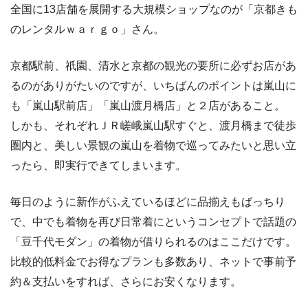
全国に13店舗を展開する大規模ショップなのが「京都きも
のレンタルｗａｒｇｏ」さん。
京都駅前、祇園、清水と京都の観光の要所に必ずお店があ
るのがありがたいのですが、いちばんのポイントは嵐山に
も「嵐山駅前店」「嵐山渡月橋店」と２店があること。
しかも、それぞれＪＲ嵯峨嵐山駅すぐと、渡月橋まで徒歩
圏内と、美しい景観の嵐山を着物で巡ってみたいと思い立
ったら、即実行できてしまいます。
毎日のように新作がふえているほどに品揃えもばっちり
で、中でも着物を再び日常着にというコンセプトで話題の
「豆千代モダン」の着物が借りられるのはここだけです。
比較的低料金でお得なプランも多数あり、ネットで事前予
約＆支払いをすれば、さらにお安くなります。